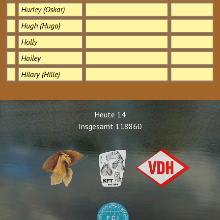
Hurley (Oskar)
Hugh (Hugo)
Holly
Hailey
Hilary (Hille)
Heute
14
Insgesamt
118860