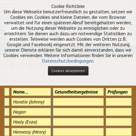
Cookie Richtlinie
Irish Terrier
Um diese Webseite benutzerfreundlich zu gestalten, setzen wir
Cookies ein. Cookies sind kleine Dateien, die vom Browser
verwaltet und für einen späteren Abruf bereitgehalten werden,
um die Nutzung dieser Webseite zu ermöglichen oder zu
erleichtern. Sie dienen auch dazu um notwendige Statistiken zu
erstellen. Teilweise werden auch Cookies von Dritten (z.B.
Google und Facebook) eingesetzt. Mit der weiteren Nutzung
unserer Dienste erklären Sie sich damit einverstanden, dass wir
Cookies verwenden. Weitere Informationen finden Sie in unseren
Datenschutzbedingungen
.
H-Wurf Hunde
Cookies akzeptieren
Die Seite befindet sich derzeit in Bearbeitung.
Name…
Gesundheitsergebnisse
Prüfungen
Horatio (Johnny)
Hagan
Healy (Enzo)
Hennessy (Henry)